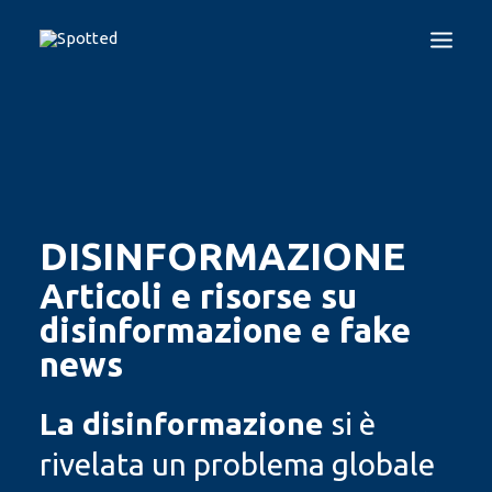
EN
ES
GR
IT
LT
PL
HOME
IL PROGETTO
SPOTTED TEST
DISINFORMAZIONE
GUIDELINES
Articoli e risorse su
PROGRAMMI DI FORMAZIONE
disinformazione e fake
DISINFORMAZIONE
news
CHI SIAMO
CONTATTACI
La disinformazione
si è
rivelata un problema globale
LOGIN