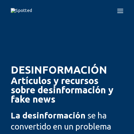
EN
ES
GR
IT
LT
PL
INICIO
PROYECTO
TEST SPOTTED
DESINFORMACIÓN
GUÍA PARA LA ALFABETIZACIÓN MEDIÁTICA
Artículos y recursos
FORMACIÓN
sobre desinformación y
DESINFORMACIÓN
fake news
QUIÉNES SOMOS
CONTACTO
La desinformación
se ha
LOGIN
convertido en un problema