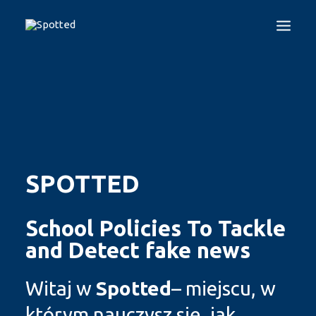
EN
ES
GR
IT
LT
PL
HOME
PROJEKT
SPOTTED TEST
GUIDELINES
SPOTTED
PROGRAMY FORMACYJNE
DEZINFORMACJA
School Policies To Tackle
KIM JESTEŚMY
and Detect fake news
KONTAKT
Witaj w
Spotted
– miejscu, w
LOGIN
którym nauczysz się, jak