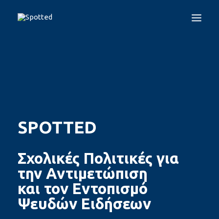
EN
ES
GR
IT
LT
PL
ΑΡΧΙΚΉ
ΤΟ ΠΡΌΓΡΑΜΜΑ
SPOTTED TEST
GUIDELINES
SPOTTED
ΠΑΡΑΠΛΗΡΟΦΌΡΗΣΗ
ΠΡΟΓΡΆΜΜΑΤΑ ΣΧΗΜΑΤΙΣΜΟΎ
Σχολικές Πολιτικές για
ΠΟΙΟΙ ΕΊΜΑΣΤΕ
την Αντιμετώπιση
ΕΠΙΚΟΙΝΩΝΊΑ
και τον Εντοπισμό
LOGIN
Ψευδών Ειδήσεων