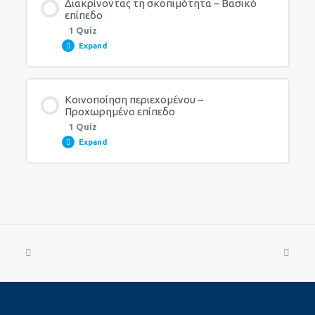
Διακρίνοντας τη σκοπιμότητα – Βασικό
επίπεδο
1 Quiz
Expand
Quiz – Έλεγχος και Ανάγνωση – Προχωρημένο
επίπεδο
Lesson Content
Κοινοποίηση περιεχομένου –
Προχωρημένο επίπεδο
1 Quiz
Expand
Quiz – Διακρίνοντας τη σκοπιμότητα – Βασικό
επίπεδο
Lesson Content
Quiz – Κοινοποίηση περιεχομένου – Προχωρημένο
επίπεδο