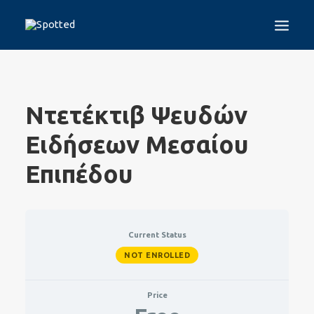
GR
ΑΡΧΙΚΉ
Ντετέκτιβ Ψευδών
ΤΟ ΠΡΌΓΡΑΜΜΑ
Ειδήσεων Μεσαίου
SPOTTED TEST
GUIDELINES
Επιπέδου
ΠΑΡΑΠΛΗΡΟΦΌΡΗΣΗ
ΠΡΟΓΡΆΜΜΑΤΑ ΣΧΗΜΑΤΙΣΜΟΎ
ΠΟΙΟΙ ΕΊΜΑΣΤΕ
Current Status
ΕΠΙΚΟΙΝΩΝΊΑ
NOT ENROLLED
LOGIN
Price